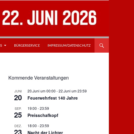
NS
BÜRGERSERVICE
IMPRESSUM/DATENSCHUTZ
Kommende Veranstaltungen
20.Juni um 00:00
-
22.Juni um 23:59
JUNI
20
Feuerwehrfest 140 Jahre
19:00
-
23:59
SEP.
25
Preisschafkopf
18:00
-
23:59
DEZ.
23
Nacht der Lichter