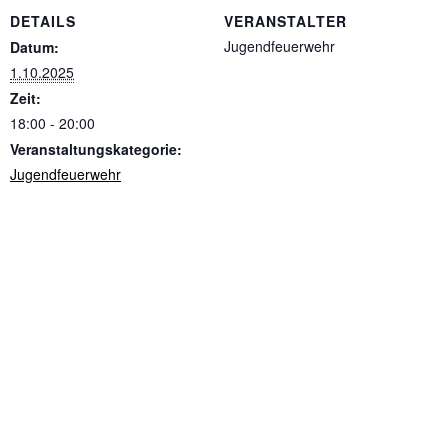
DETAILS
VERANSTALTER
Jugendfeuerwehr
Datum:
1.10.2025
Zeit:
18:00 - 20:00
Veranstaltungskategorie:
Jugendfeuerwehr