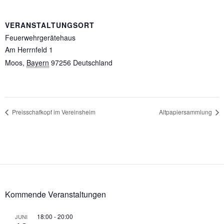
VERANSTALTUNGSORT
Feuerwehrgerätehaus
Am Herrnfeld 1
Moos
,
Bayern
97256
Deutschland
Preisschafkopf im Vereinsheim
Altpapiersammlung
Kommende Veranstaltungen
18:00
-
20:00
JUNI