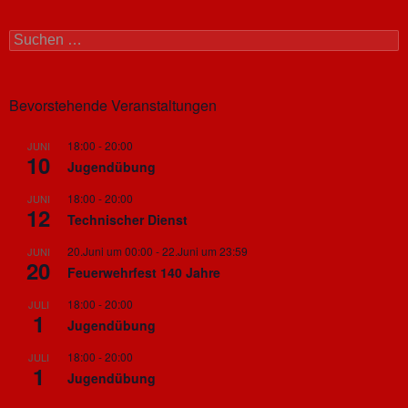
Suchen
nach:
Bevorstehende Veranstaltungen
18:00
-
20:00
JUNI
10
Jugendübung
18:00
-
20:00
JUNI
12
Technischer Dienst
20.Juni um 00:00
-
22.Juni um 23:59
JUNI
20
Feuerwehrfest 140 Jahre
18:00
-
20:00
JULI
1
Jugendübung
18:00
-
20:00
JULI
1
Jugendübung