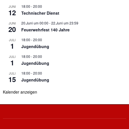
18:00
-
20:00
JUNI
12
Technischer Dienst
20.Juni um 00:00
-
22.Juni um 23:59
JUNI
20
Feuerwehrfest 140 Jahre
18:00
-
20:00
JULI
1
Jugendübung
18:00
-
20:00
JULI
1
Jugendübung
18:00
-
20:00
JULI
15
Jugendübung
Kalender anzeigen