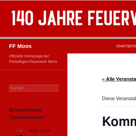
Zum
Inhalt
springen
Suchen
FF Moos
STARTSEIT
Offizielle Homepage der
Freiwilligen Feuerwehr Moos
« Alle Veranst
Suchen
nach:
Diese Veranstal
Bevorstehende
Komm
Veranstaltungen
18:00
-
20:00
JUNI