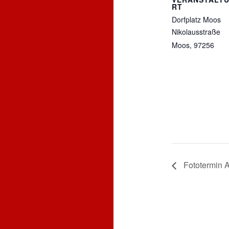
RT
Dorfplatz Moos
Nikolausstraße
Moos
,
97256
Fototermin A