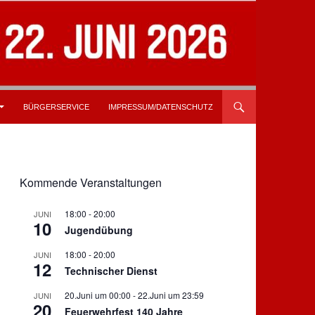
BÜRGERSERVICE
IMPRESSUM/DATENSCHUTZ
Kommende Veranstaltungen
18:00
-
20:00
JUNI
10
Jugendübung
18:00
-
20:00
JUNI
12
Technischer Dienst
20.Juni um 00:00
-
22.Juni um 23:59
JUNI
20
Feuerwehrfest 140 Jahre