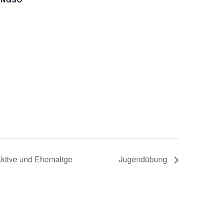
ktive und Ehemalige
Jugendübung