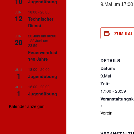
10
Jugendübung
9.Mai um 17:00
18:00
-
20:00
JUNI
12
Technischer
Dienst
ZUM KAL
20.Juni um 00:00
JUNI
20
-
22.Juni um
23:59
Feuerwehrfest
140 Jahre
DETAILS
Datum:
18:00
-
20:00
JULI
1
9.Mai
Jugendübung
Zeit:
18:00
-
20:00
JULI
1
17:00 - 23:59
Jugendübung
Veranstaltungsk
:
Kalender anzeigen
Verein
VERANSTALT