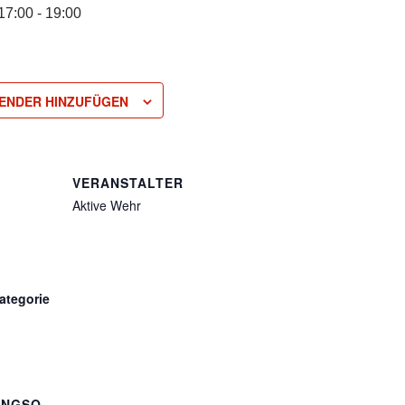
17:00
-
19:00
ENDER HINZUFÜGEN
VERANSTALTER
Aktive Wehr
ategorie
UNGSO