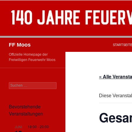
Zum
Inhalt
springen
Suchen
FF Moos
STARTSEIT
Offizielle Homepage der
Freiwilligen Feuerwehr Moos
« Alle Veranst
Suchen
nach:
Diese Veranstal
Bevorstehende
Gesa
Veranstaltungen
18:00
-
20:00
JUNI