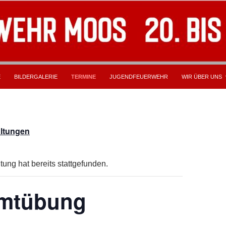
E
BILDERGALERIE
TERMINE
JUGENDFEUERWEHR
WIR ÜBER UNS
altungen
tung hat bereits stattgefunden.
mtübung