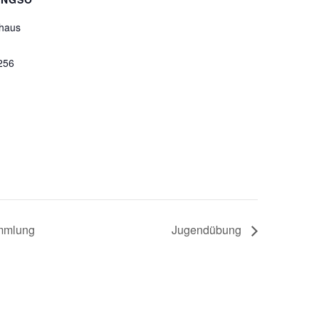
haus
256
mmlung
Jugendübung