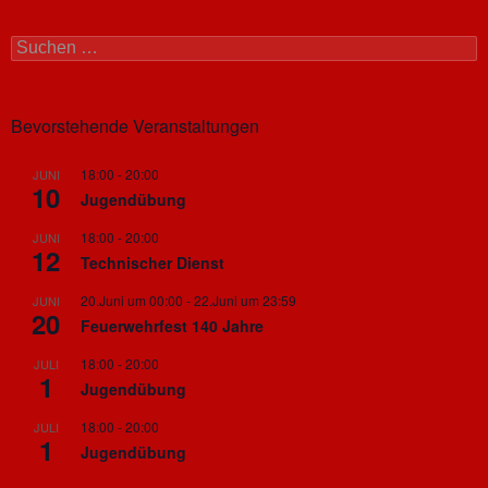
Suchen
nach:
Bevorstehende Veranstaltungen
18:00
-
20:00
JUNI
10
Jugendübung
18:00
-
20:00
JUNI
12
Technischer Dienst
20.Juni um 00:00
-
22.Juni um 23:59
JUNI
20
Feuerwehrfest 140 Jahre
18:00
-
20:00
JULI
1
Jugendübung
18:00
-
20:00
JULI
1
Jugendübung