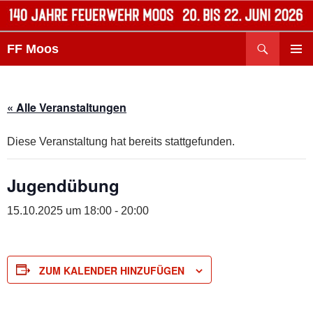
Zum
Inhalt
Suchen
springen
FF Moos
PRIMÄR
MENÜ
« Alle Veranstaltungen
Diese Veranstaltung hat bereits stattgefunden.
Jugendübung
15.10.2025 um 18:00
-
20:00
ZUM KALENDER HINZUFÜGEN