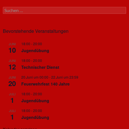
Suchen
nach:
Bevorstehende Veranstaltungen
18:00
-
20:00
JUNI
10
Jugendübung
18:00
-
20:00
JUNI
12
Technischer Dienst
20.Juni um 00:00
-
22.Juni um 23:59
JUNI
20
Feuerwehrfest 140 Jahre
18:00
-
20:00
JULI
1
Jugendübung
18:00
-
20:00
JULI
1
Jugendübung