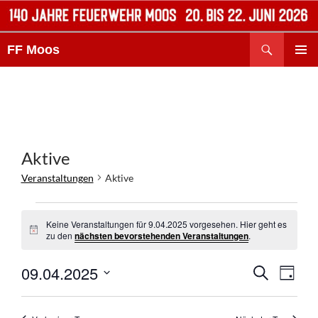
Zum
Inhalt
Suchen
springen
FF Moos
PRIMÄR
MENÜ
Aktive
Veranstaltungen
Aktive
Veranstaltungen
für
Keine Veranstaltungen für 9.04.2025 vorgesehen. Hier geht es
H
zu den
nächsten bevorstehenden Veranstaltungen
.
9.04.2025
i
n
V
V
09.04.2025
w
S
T
e
e
U
e
i
D
A
C
r
r
s
G
a
H