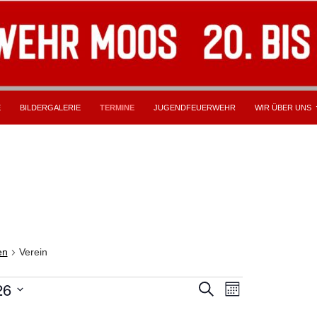
E
BILDERGALERIE
TERMINE
JUGENDFEUERWEHR
WIR ÜBER UNS
en
Verein
ltungen
V
26
V
S
M
U
e
e
O
C