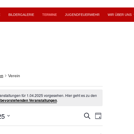
E
BILDERGALERIE
TERMINE
JUGENDFEUERWEHR
WIR ÜBER UNS
en
Verein
ltungen
anstaltungen für 1.04.2025 vorgesehen. Hier geht es zu den
 bevorstehenden Veranstaltungen
.
25
V
25
V
S
T
U
e
e
A
C
r
r
G
H