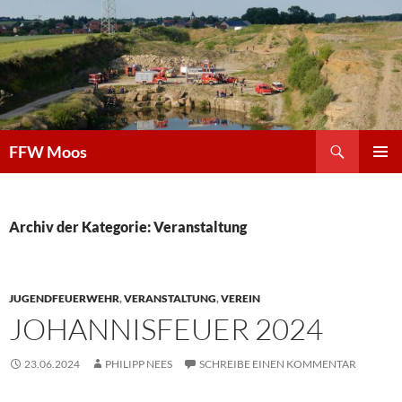
Zum
Inhalt
springen
Suchen
FFW Moos
PRIMÄR
MENÜ
Archiv der Kategorie: Veranstaltung
JUGENDFEUERWEHR
,
VERANSTALTUNG
,
VEREIN
JOHANNISFEUER 2024
23.06.2024
PHILIPP NEES
SCHREIBE EINEN KOMMENTAR