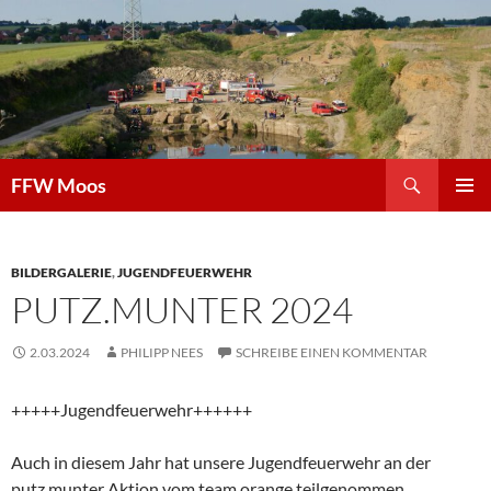
Zum
Inhalt
springen
Suchen
FFW Moos
PRIMÄR
MENÜ
BILDERGALERIE
,
JUGENDFEUERWEHR
PUTZ.MUNTER 2024
2.03.2024
PHILIPP NEES
SCHREIBE EINEN KOMMENTAR
+++++Jugendfeuerwehr++++++
Auch in diesem Jahr hat unsere Jugendfeuerwehr an der
putz.munter Aktion vom team.orange teilgenommen.