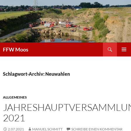
Zum
Inhalt
springen
Suchen
FFW Moos
PRIMÄR
MENÜ
Schlagwort-Archiv: Neuwahlen
ALLGEMEINES
JAHRESHAUPTVERSAMMLU
2021
2.07.2021
MANUEL SCHMITT
SCHREIBE EINEN KOMMENTAR