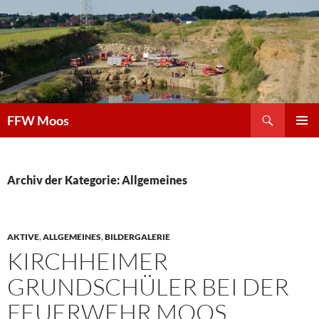
Zum
Inhalt
springen
Suchen
FFW Moos
PRIMÄR
MENÜ
Archiv der Kategorie: Allgemeines
AKTIVE
,
ALLGEMEINES
,
BILDERGALERIE
KIRCHHEIMER
GRUNDSCHÜLER BEI DER
FEUERWEHR MOOS