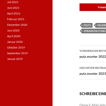
Juli 2021
Juni 2021
April 2021
Februar 2021
Dezember 2020
FESTE
FEUE
Juni 2020
VERANSTALTUNG
April 2020
Januar 2020
Beitragsn
Oktober 2019
VORHERIGER BEIT
September 2019
putz.munter 2022
Januar 2019
NÄCHSTER BEITRA
putz.munter 2023
SCHREIBE EI
Deine E-Mail-Adre