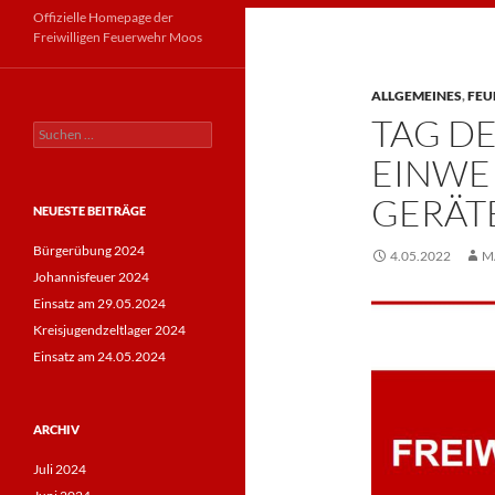
Offizielle Homepage der
Freiwilligen Feuerwehr Moos
ALLGEMEINES
,
FE
TAG D
Suche
nach:
EINWE
GERÄT
NEUESTE BEITRÄGE
Bürgerübung 2024
4.05.2022
M
Johannisfeuer 2024
Einsatz am 29.05.2024
Kreisjugendzeltlager 2024
Einsatz am 24.05.2024
ARCHIV
Juli 2024