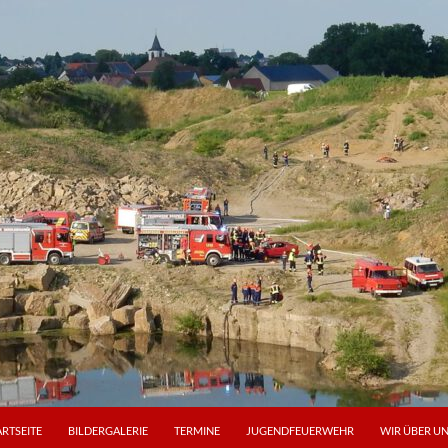
ARTSEITE
BILDERGALERIE
TERMINE
JUGENDFEUERWEHR
WIR ÜBER U