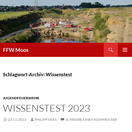
Zum
Inhalt
springen
Suchen
FFW Moos
PRIMÄR
MENÜ
Schlagwort-Archiv: Wissenstest
JUGENDFEUERWEHR
WISSENSTEST 2023
23.11.2023
PHILIPP NEES
SCHREIBE EINEN KOMMENTAR