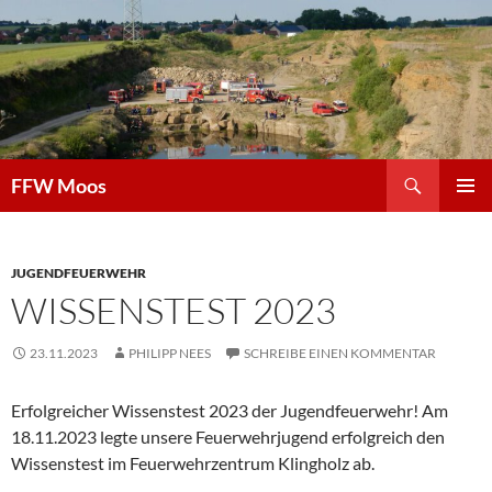
Zum
Inhalt
springen
Suchen
FFW Moos
PRIMÄR
MENÜ
JUGENDFEUERWEHR
WISSENSTEST 2023
23.11.2023
PHILIPP NEES
SCHREIBE EINEN KOMMENTAR
Erfolgreicher Wissenstest 2023 der Jugendfeuerwehr! Am
18.11.2023 legte unsere Feuerwehrjugend erfolgreich den
Wissenstest im Feuerwehrzentrum Klingholz ab.