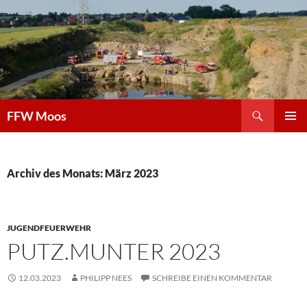
Zum
Inhalt
springen
Suchen
FFW Moos
PRIMÄR
MENÜ
Archiv des Monats: März 2023
JUGENDFEUERWEHR
PUTZ.MUNTER 2023
12.03.2023
PHILIPP NEES
SCHREIBE EINEN KOMMENTAR