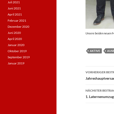
Juli 2021
Juni 2021
April 2021
Februar 2021
Dezember 2020
Juni 2020
Unsere beiden neuen M
April 2020
Januar 2020
Oktober 2019
AKTIVE
AUS
September 2019
Januar 2019
Beitragsn
VORHERIGER BEIT
Jahreshauptvers
NÄCHSTER BEITRA
1. Laternenumzu