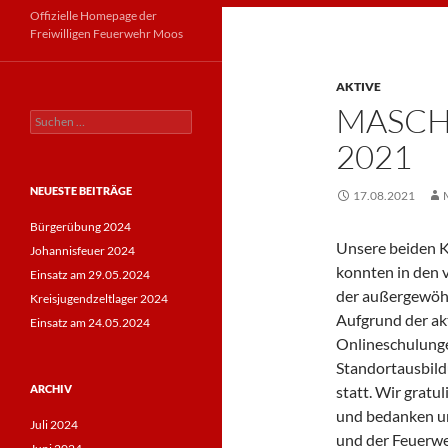
Offizielle Homepage der
Freiwilligen Feuerwehr Moos
AKTIVE
MASCH
Suche
nach:
2021
NEUESTE BEITRÄGE
17.08.2021
Bürgerübung 2024
Unsere beiden 
Johannisfeuer 2024
konnten in den
Einsatz am 29.05.2024
der außergewöhn
Kreisjugendzeltlager 2024
Aufgrund der akt
Einsatz am 24.05.2024
Onlineschulunge
Standortausbild
ARCHIV
statt. Wir gratu
und bedanken un
Juli 2024
und der Feuerwe