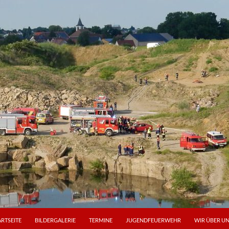
ARTSEITE
BILDERGALERIE
TERMINE
JUGENDFEUERWEHR
WIR ÜBER U