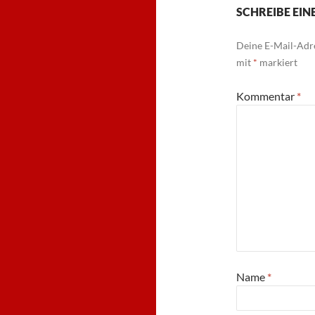
SCHREIBE EI
Deine E-Mail-Adre
mit
*
markiert
Kommentar
*
Name
*