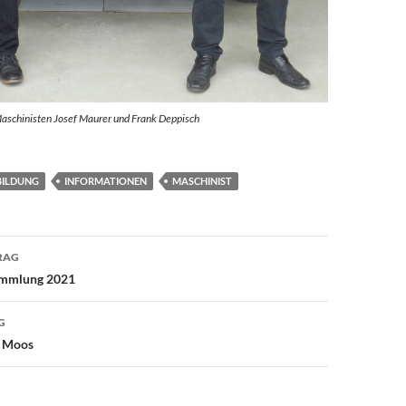
aschinisten Josef Maurer und Frank Deppisch
BILDUNG
INFORMATIONEN
MASCHINIST
avigation
RAG
ammlung 2021
G
g Moos